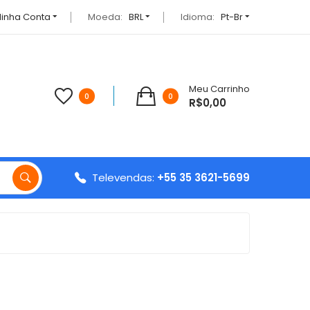
inha Conta
Moeda:
BRL
Idioma:
Pt-Br
Meu Carrinho
0
0
R$0,00
Televendas:
+55 35 3621-5699