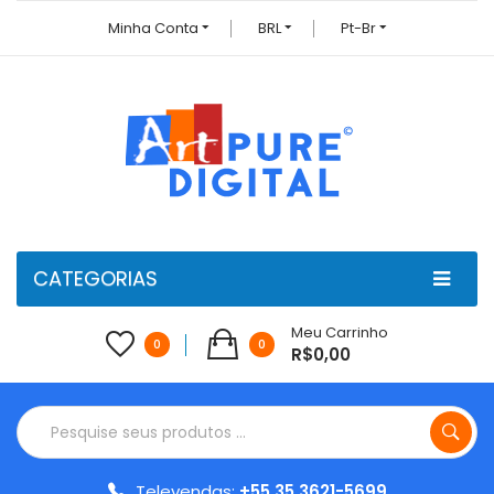
Minha Conta
BRL
Pt-Br
CATEGORIAS
Meu Carrinho
0
0
R$0,00
Televendas:
+55 35 3621-5699