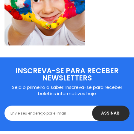
INSCREVA-SE PARA RECEBER
NEWSLETTERS
Seja o primeiro a saber. Inscreva-se para receber
boletins informativos hoje
ASSINAR!