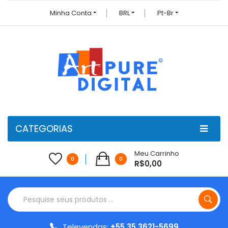
Minha Conta
BRL
Pt-Br
CATEGORIAS
Meu Carrinho
0
0
R$0,00
Televendas:
+55 35 3621-5699