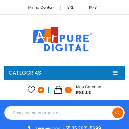
Minha Conta
BRL
Pt-Br
CATEGORIAS
Meu Carrinho
0
0
R$0,00
Televendas:
+55 35 3621-5699