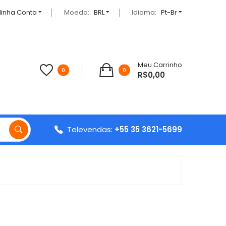
inha Conta
Moeda:
BRL
Idioma:
Pt-Br
Meu Carrinho
0
0
R$0,00
Televendas:
+55 35 3621-5699